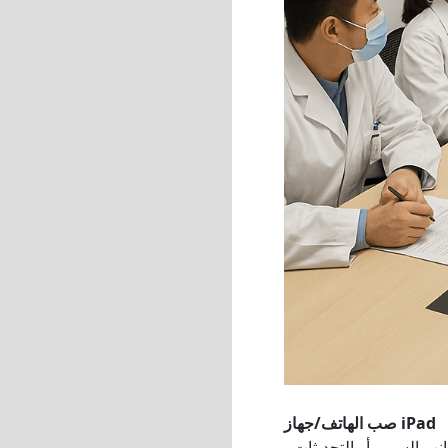
صب الهاتف/جهاز iPad
نب السرير أو التحديثات