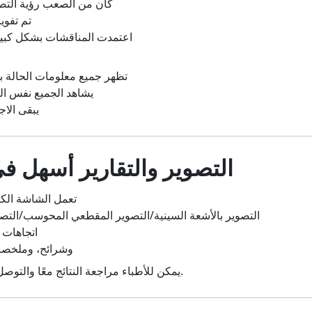
- كان من الصعب رؤية التص
- تم تف
- اعتمدت المناقشات بشكل كبي
- تظهر جميع معلومات الحالة
- يشاهد الجميع نفس 
- يبقى الا
2. التصوير والتقارير أسهل 
تعمل الشاشة الكب
- التصوير بالأشعة السينية/التصوير المقطعي المحوسب/التص
- اتجاهات
- ملفات PDF، وشرائح، و
يمكن للأطباء مراجعة النتائج معًا والتوصل إلى قرارات بسرعة أكبر.