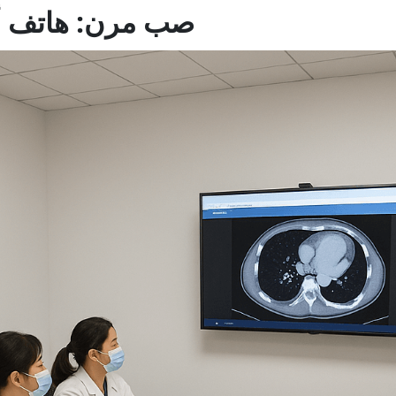
3. صب مرن: هاتف أ