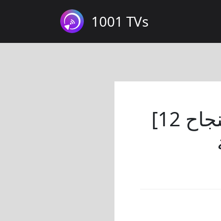
1001 TVs
[قصة النجاح 12] كيف يحسّن انعكاس الشاشة