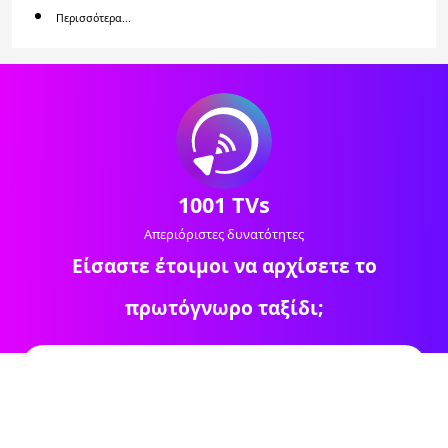
Περισσότερα...
1001 TVs
Απεριόριστες δυνατότητες
Είσαστε έτοιμοι να αρχίσετε το
πρωτόγνωρο ταξίδι;
Κατεβάστε →
Οδηγίες →