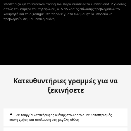
Υποστηρίζουμε το screen-mirroring των παρουσιάσεων του PowerPoint. Ρίχνοντας
απλώς την κάμερα του τηλεφώνου, οι διαδικασίες επίλυσης προβλημάτων του
καθηγητή και τα αξιοσημείωτα παραδείγματα των μαθητών μπορούν να
προβληθούν σε μια μεγάλη οθόνη.
Κατευθυντήριες γραμμές για να
ξεκινήσετε
Λειτουργία κατακόρυφης οθόνης στο Android TV: Κατοπτρισμός,
κοινή χρήση και απόλαυση στη μεγάλη οθόνη