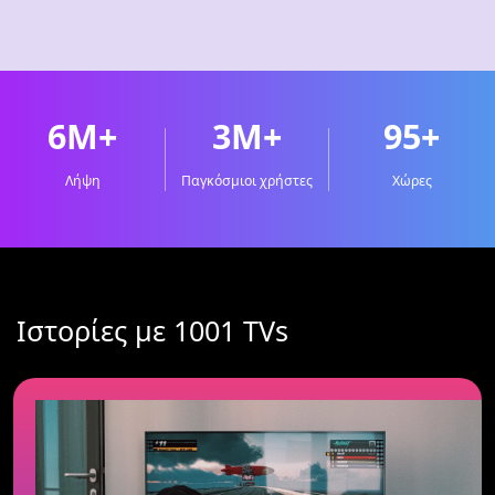
6M+
3M+
95+
Λήψη
Παγκόσμιοι χρήστες
Χώρες
Ιστορίες με 1001 TVs