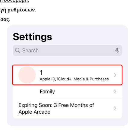
η συνδρομή.
γή ρυθμίσεων
.
 σας
.