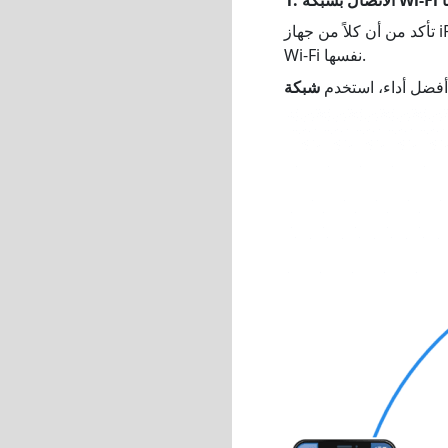
تأكد من أن كلاً من جهاز iPhone وجهازك المستهدف (مثل الكمبيوتر الشخصي أو جهاز Mac أو TV Box) متصلان بشبكة
Wi-Fi نفسها.
فضل أداء، استخدم