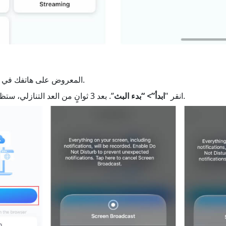
أدخل عنوان IP المعروض على هاتفك في المتصفح.
”. بعد 3 ثوانٍ من العد التنازلي، ستظهر الشاشة في المتصفح.
انقر "
ابدأ”> “بدء البث