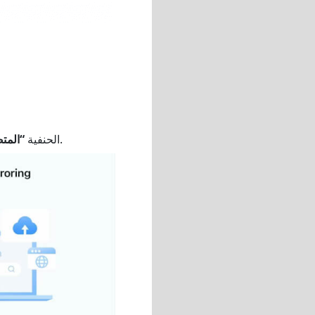
(مع دعم صوتي).
الحنفية
“المت