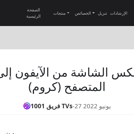
الصفحة
الإرشادات
تنزيل
الخصائص
منتجات
الرئيسية
المتصفح (كروم)
27 يونيو 2022
-
فريق 1001 TVs
الاتصال بشبكة Wi-Fi نفسها ：