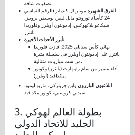
تصفيات شاقة.
الفرق الشهيرة
مونتريال كنديانز (الرقم القياسي
24 كأساً)، تورونتو مابل ليفز، بوسطن بروينز،
شيكاغو بلاكهوكس، إدمونتون أويلرز وفلوريدا
بانثرز
أبرز الأحداث الأخيرة:
نهائي كأس ستانلي 2025: فازت فلوريدا
بانثرز على إدمونتون أويلرز في سلسلة مثيرة
من ست مباريات متتالية.
أداء متميز من سام راينهارت (بانثرز) وكونور
مكدافيد (أويلرز).
اللاعبون البارزون
واين جريتزكي، ماريو ليميو،
سيدني كروسبي، كونور مكدافيد
3. بطولة العالم لهوكي
الجليد للاتحاد الدولي
لهوكي الجليد