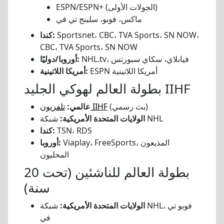
ESPN/ESPN+ (الجولات الأولى)
ماكس، فوبو، سلينج تي في
Sportsnet، CBC، TVA Sports، SN NOW،
كندا:
CBC، TVA Sports، SN NOW
NHL.tv، فيابلاي، سكاي سبورتس
أوروبا/دوليًا:
ESPN أمريكا اللاتينية
أمريكا اللاتينية:
بطولة العالم لهوكي الجليد IIHF
(بث رسمي)
تلفزيون IIHF
عالمي:
شبكة NHL
الولايات المتحدة الأمريكية:
TSN، RDS
كندا:
Viaplay، FreeSports، المذيعون
أوروبا:
المحليون
بطولة العالم للناشئين (تحت 20
سنة)
الولايات المتحدة الأمريكية:
شبكة NHL، فوبو تي
في