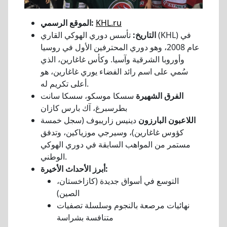
KHL.ru
الموقع الرسمي:
التاريخ:
تأسس دوري الهوكي القاري (KHL) في
عام 2008، وهو دوري المحترفين الأول في روسيا
وأوروبا الشرقية وآسيا. وكأس غاغارين، الذي
سُمي على اسم رائد الفضاء يوري غاغارين، هو
أعلى تكريم له.
الفرق الشهيرة
سسكا موسكو، سسكا سانت
بطرسبرغ، آك بارس كازان
اللاعبون البارزون
دينيس زاريبوف (سجل خمسة
كؤوس غاغارين)، وسيرجي موزياكين، وتدفق
مستمر من المواهب السابقة في دوري الهوكي
الوطني.
أبرز الأحداث الأخيرة:
التوسع في أسواق جديدة (كازاخستان،
الصين)
نهائيات مرصعة بالنجوم وسلسلة تصفيات
متنافسة بشراسة