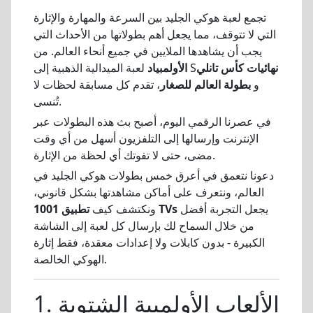
تجمع لعبة هوكي الجليد بين السرعة والمهارة والإثارة
التي لا تتوقف، مما يجعل أهم بطولاتها من الأحداث التي
يجب أن يشاهدها الملايين في جميع أنحاء العالم. من
نهائيات كأس تانلي
لعبة الميدالية الذهبية إلى S
الأولمبياد
و
بطولة العالم للصغار
، تقدم كل مسابقة لحظات لا
تُنسى.
في عصرنا الرقمي اليوم، أصبح بث هذه البطولات عبر
الإنترنت وإرسالها إلى التلفزيون أسهل من أي وقت
مضى، حتى لا تفوتك أي لحظة من الإثارة.
دعونا نتعمق في أعرق خمس بطولات هوكي الجليد في
العالم، ونتعرف على أماكن مشاهدتها بشكل قانوني،
يجعل التجربة أفضل
تطبيق 1001 TVs
ونكتشف كيف
من خلال السماح لك بإرسال كل لعبة إلى الشاشة
الكبيرة - بدون كابلات ولا إعدادات معقدة، فقط إثارة
الهوكي الخالصة.
1. الألعاب الأولمبية الشتوية