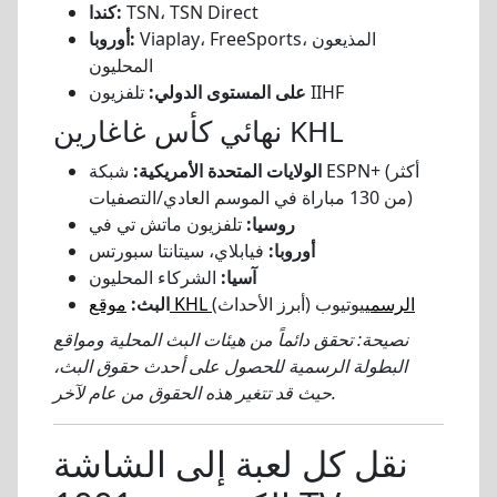
TSN، TSN Direct
كندا:
Viaplay، FreeSports، المذيعون
أوروبا:
المحليون
تلفزيون IIHF
على المستوى الدولي:
نهائي كأس غاغارين KHL
الولايات المتحدة الأمريكية:
شبكة ESPN+ (أكثر
من 130 مباراة في الموسم العادي/التصفيات)
روسيا:
تلفزيون ماتش تي في
أوروبا:
فيابلاي، سيتانتا سبورتس
آسيا:
الشركاء المحليون
موقع KHL الرسمي
يوتيوب (أبرز الأحداث)
البث:
نصيحة: تحقق دائماً من هيئات البث المحلية ومواقع
البطولة الرسمية للحصول على أحدث حقوق البث،
حيث قد تتغير هذه الحقوق من عام لآخر.
نقل كل لعبة إلى الشاشة