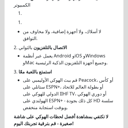
الكمبيوتر
لا أسلاك، ولا أجهزة إضافية، ولا مخاوف من
التوافق.
الاتصال بالتلفزيون
بالثواني
2.
يعمل عبر أنظمة Android وiOS وWindows
وMac وجميع أجهزة التلفزيون الذكية الرئيسية.
استمتع باللعبة معًا
3.
قم ببث الهوكي الأوليمبي على Peacock، أو كأس
ستانلي على ESPN+، أو بطولة العالم للاتحاد
الدولي للهوكي على IIHF TV، أو دوري الهوكي
الهولندي على ESPN+ - كل ذلك بجودة HD سلسة
وبوقت استجابة منخفض.
لا تكتفي بمشاهدة أفضل لحظات الهوكي على شاشة
صغيرة - قم بترقية تجربتك اليوم!